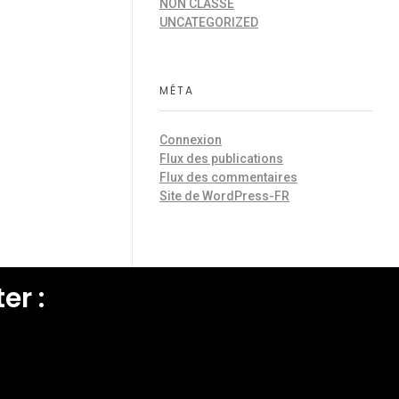
NON CLASSÉ
UNCATEGORIZED
MÉTA
Connexion
Flux des publications
Flux des commentaires
Site de WordPress-FR
er :